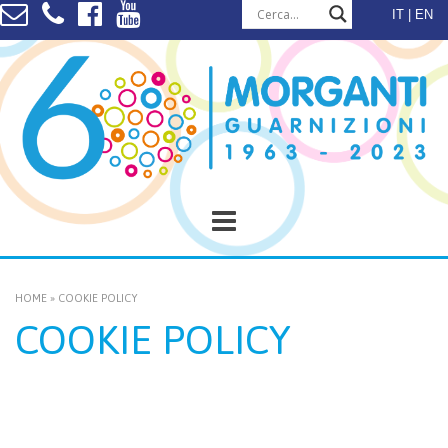
Skip
IT
EN
to
content
HOME
»
COOKIE POLICY
COOKIE POLICY