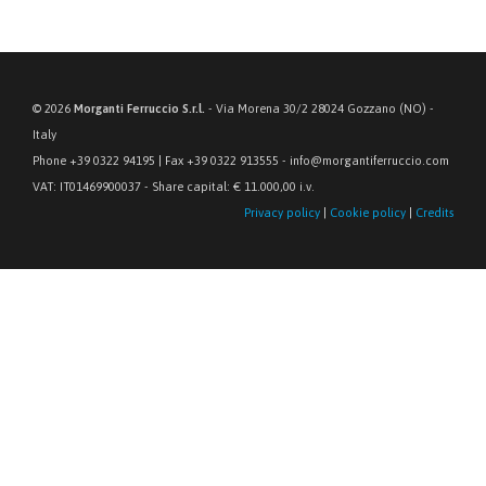
© 2026
Morganti Ferruccio S.r.l.
- Via Morena 30/2 28024 Gozzano (NO) -
Italy
Phone +39 0322 94195 | Fax +39 0322 913555 - info@morgantiferruccio.com
VAT: IT01469900037 - Share capital: € 11.000,00 i.v.
Privacy policy
|
Cookie policy
|
Credits