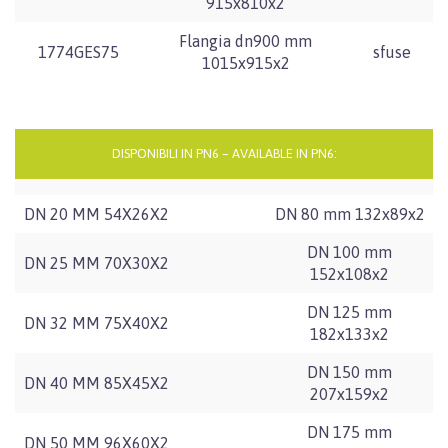
915x810x2
Flangia dn900 mm
1774GES75
sfuse
1015x915x2
DISPONIBILI IN PN6 – AVAILABLE IN PN6:
DN 20 MM 54X26X2
DN 80 mm 132x89x2
DN 100 mm
DN 25 MM 70X30X2
152x108x2
DN 125 mm
DN 32 MM 75X40X2
182x133x2
DN 150 mm
DN 40 MM 85X45X2
207x159x2
DN 175 mm
DN 50 MM 96X60X2