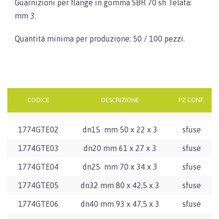
Guarnizioni per flange in gomma SBR 70 sh Telata:
mm 3.
Quantità minima per produzione: 50 / 100 pezzi.
CODICE
DESCRIZIONE
PZ CONF.
1774GTE02
dn15 mm 50 x 22 x 3
sfuse
1774GTE03
dn20 mm 61 x 27 x 3
sfuse
1774GTE04
dn25 mm 70 x 34 x 3
sfuse
1774GTE05
dn32 mm 80 x 42,5 x 3
sfuse
1774GTE06
dn40 mm 93 x 47,5 x 3
sfuse