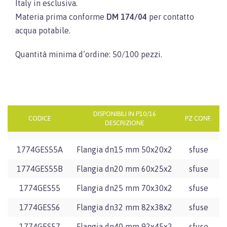
Italy in esclusiva.
Materia prima conforme
DM 174/04
per contatto
acqua potabile.
Quantità minima d’ordine: 50/100 pezzi.
DISPONIBILI IN P10/16
CODICE
PZ CONF.
DESCRIZIONE
1774GES55A
Flangia dn15 mm 50x20x2
sfuse
1774GES55B
Flangia dn20 mm 60x25x2
sfuse
1774GES55
Flangia dn25 mm 70x30x2
sfuse
1774GES56
Flangia dn32 mm 82x38x2
sfuse
1774GES57
Flangia dn40 mm 92x45x2
sfuse