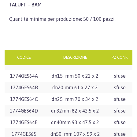
TALUFT
–
BAM
.
Quantità minima per produzione: 50 / 100 pezzi.
CODICE
DESCRIZIONE
PZ CONF.
1774GES64A
dn15 mm 50 x 22 x 2
sfuse
1774GES64B
dn20 mm 61 x 27 x 2
sfuse
1774GES64C
dn25 mm 70 x 34 x 2
sfuse
1774GES64D
dn32mm 82 x 42,5 x 2
sfuse
1774GES64E
dn40mm 93 x 47,5 x 2
sfuse
1774GES65
dn50 mm 107 x 59 x 2
sfuse