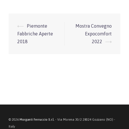
Navigazione
⟵
Piemonte
Mostra Convegno
articolo
Fabbriche Aperte
Expocomfort
2018
2022
⟶
© 2026
Morganti Ferruccio S.r.l.
- Via Morena 30/2 28024 Gozzano (NO) -
Italy